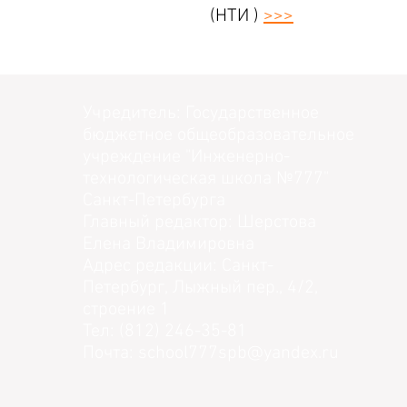
(НТИ )
>>>
Учредитель: Государственное
бюджетное общеобразовательное
учреждение "Инженерно-
технологическая школа №777"
Санкт-Петербурга
Главный редактор: Шерстова
Елена Владимировна
Адрес редакции: Санкт-
Петербург, Лыжный пер., 4/2,
строение 1
Тел: (812) 246-35-81
Почта:
school777spb@yandex.ru