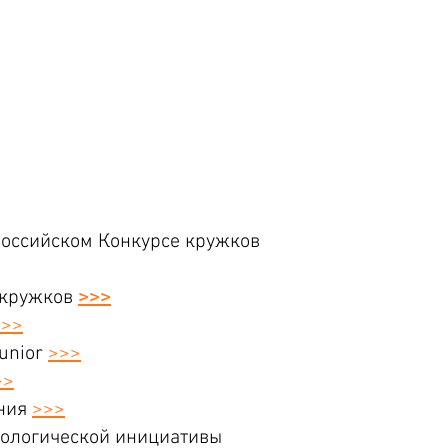
российском Конкурсе кружков
 кружков
>>>
>>>
Junior
>>>
>>
ения
>>>
нологической инициативы