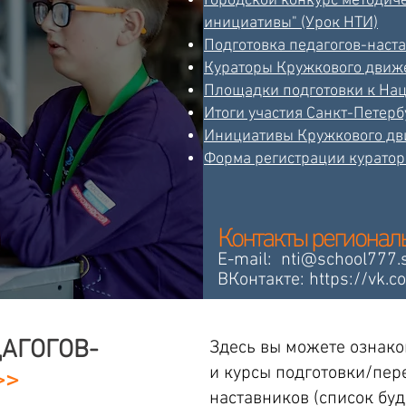
Городской конкурс методич
инициативы" (Урок НТИ)
Подготовка педагогов-наст
Кураторы Кружкового движ
Площадки подготовки к На
Итоги участия Санкт-Петерб
Инициативы Кружкового д
Форма регистрации куратор
Контакты региональ
E-mail:
nti@school777.
ВКонтакте:
https://vk.c
АГОГОВ-
Здесь вы можете ознак
и курсы подготовки/пер
>>
наставников (список буд