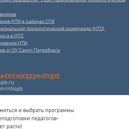
еских разработок "Урок Национальной технологической
авников
ения НТИ в районах СПб
циональной технологической олимпиаде (НТО)
урга в НТО
вижения НТИ
ов от ОУ Санкт-Петербурга
ного координатора:
spb.ru
om/ntispb
омиться и выбрать программы
еподготовки педагогов-
ет расти)